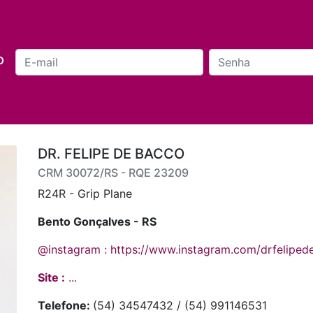
o
DR. FELIPE DE BACCO
CRM 30072/RS - RQE 23209
R24R - Grip Plane
Bento Gonçalves - RS
@instagram : https://www.instagram.com/drfeliped
Site :
...
Telefone:
(54) 34547432 / (54) 991146531